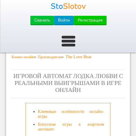
Скачать
Войти
Регистрация
»
»
The Love Boat
Казино онлайн
Производители
ИГРОВОЙ АВТОМАТ ЛОДКА ЛЮБВИ С
РЕАЛЬНЫМИ ВЫИГРЫШАМИ В ИГРЕ
ОНЛАЙН
Ключевые особенности онлайн-
игры
Бонусные игры в азартном
автомате