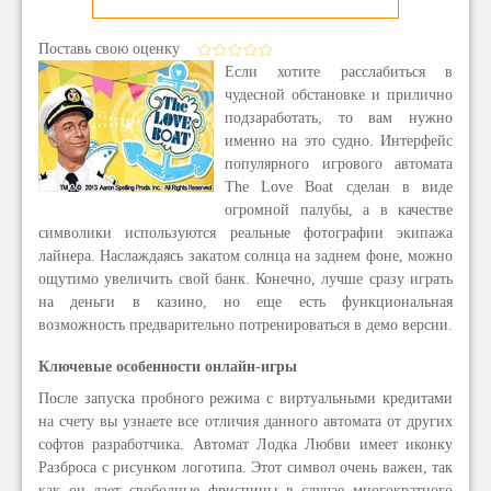
Поставь свою оценку
Если хотите расслабиться в
чудесной обстановке и прилично
подзаработать, то вам нужно
именно на это судно. Интерфейс
популярного игрового автомата
The Love Boat сделан в виде
огромной палубы, а в качестве
символики используются реальные фотографии экипажа
лайнера. Наслаждаясь закатом солнца на заднем фоне, можно
ощутимо увеличить свой банк. Конечно, лучше сразу играть
на деньги в казино, но еще есть функциональная
возможность предварительно потренироваться в демо версии.
Ключевые особенности онлайн-игры
После запуска пробного режима с виртуальными кредитами
на счету вы узнаете все отличия данного автомата от других
софтов разработчика. Автомат Лодка Любви имеет иконку
Разброса с рисунком логотипа. Этот символ очень важен, так
как он дает свободные фриспины в случае многократного