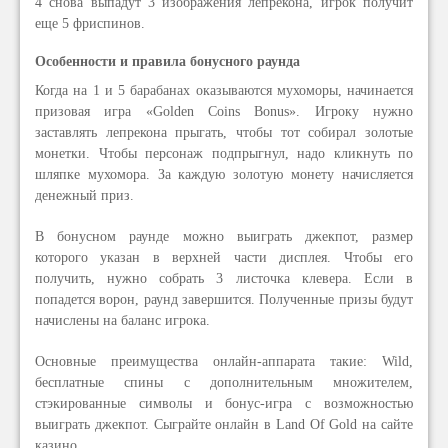
4 снова выпадут 3 изображения лепрекона, игрок получит
еще 5 фриспинов.
Особенности и правила бонусного раунда
Когда на 1 и 5 барабанах оказываются мухоморы, начинается
призовая игра «Golden Coins Bonus». Игроку нужно
заставлять лепрекона прыгать, чтобы тот собирал золотые
монетки. Чтобы персонаж подпрыгнул, надо кликнуть по
шляпке мухомора. За каждую золотую монету начисляется
денежный приз.
В бонусном раунде можно выиграть джекпот, размер
которого указан в верхней части дисплея. Чтобы его
получить, нужно собрать 3 листочка клевера. Если в
попадется ворон, раунд завершится. Полученные призы будут
начислены на баланс игрока.
Основные преимущества онлайн-аппарата такие: Wild,
бесплатные спины с дополнительным множителем,
стэкированные символы и бонус-игра с возможностью
выиграть джекпот. Сыграйте онлайн в Land Of Gold на сайте
казино.